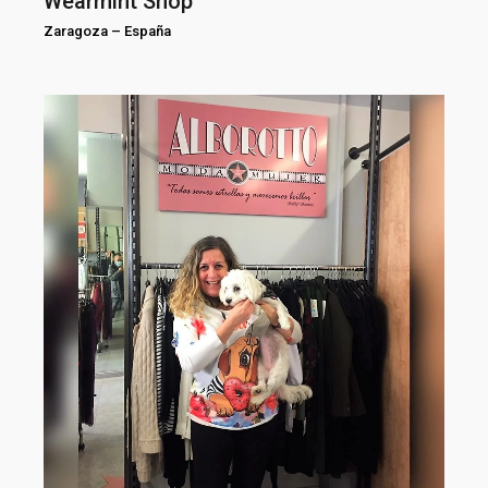
Wearmint Shop
Zaragoza
–
España