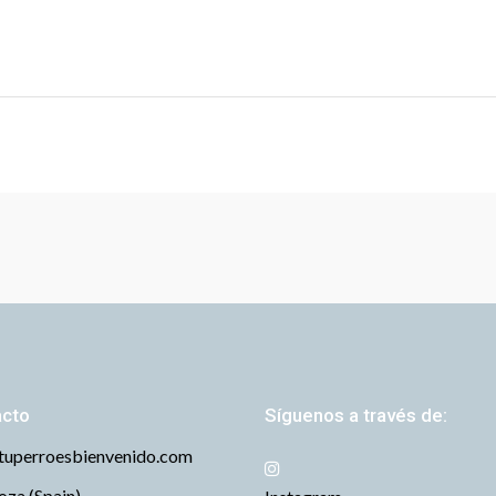
acto
Síguenos a través de:
tuperroesbienvenido.com
za (Spain)