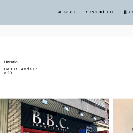
INICIO
INSCRÍBETE
C
Horario
De 10 a 14 y de 17
a 20