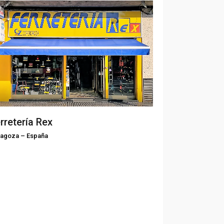
rretería Rex
ragoza
–
España