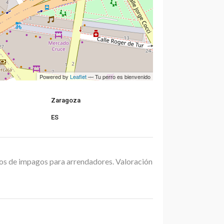
Powered by
Leaflet
— Tu perro es bienvenido
Zaragoza
ES
ros de impagos para arrendadores. Valoración