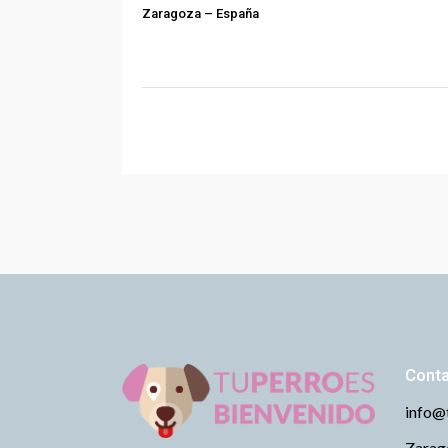
Zaragoza
–
España
Cont
info@
Zarago