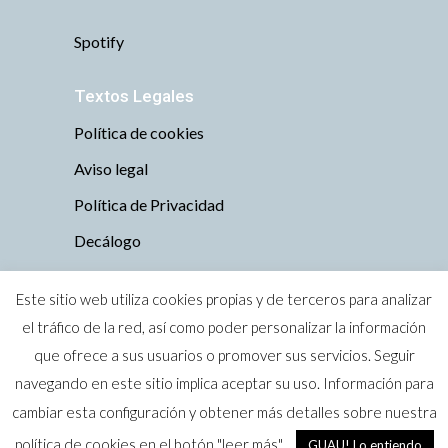
Spotify
Textos Legales
Política de cookies
Aviso legal
Política de Privacidad
Decálogo
Este sitio web utiliza cookies propias y de terceros para analizar
el tráfico de la red, así como poder personalizar la información
que ofrece a sus usuarios o promover sus servicios. Seguir
Todos los derechos reservados © 2019 Tu
navegando en este sitio implica aceptar su uso. Información para
perro es bienvenido · Zaragoza
cambiar esta configuración y obtener más detalles sobre nuestra
Marca Nacional nº 4004374 (Oficina Española de
política de cookies en el botón "leer más"
GUAU! Lo entiendo