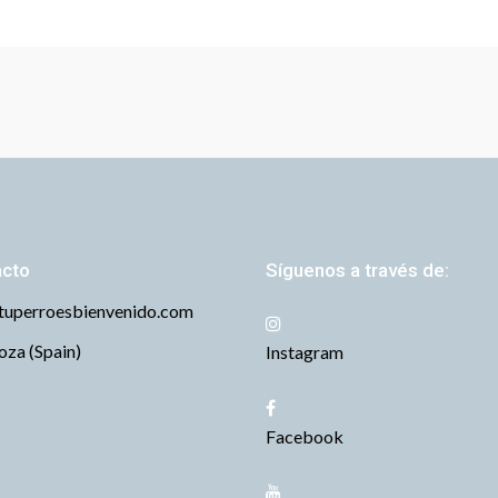
acto
Síguenos a través de:
tuperroesbienvenido.com
za (Spain)
Instagram
Facebook