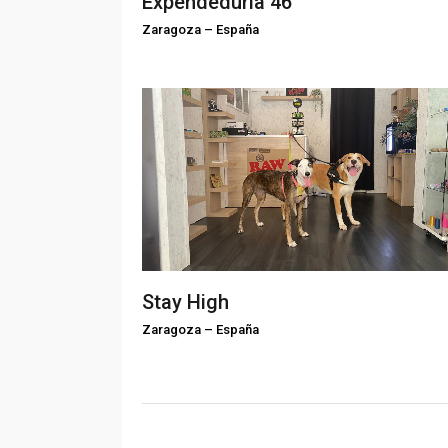
Expendeduría 46
Zaragoza
–
España
Stay High
Zaragoza
–
España