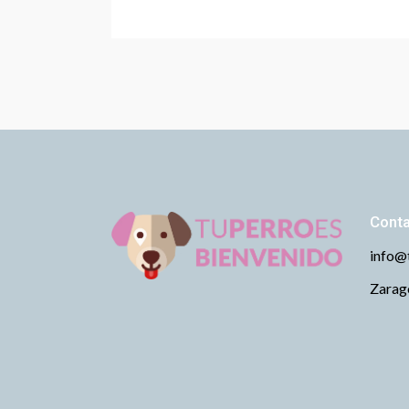
Cont
info@
Zarago