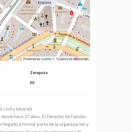
Powered by
Leaflet
— Tu perro es bienvenido
Zaragoza
ES
civil y laboral).
 desde hace 27 años. El Derecho de Familia
n llegado a formar parte de la organización y
 una quincena de casos de separaciones de