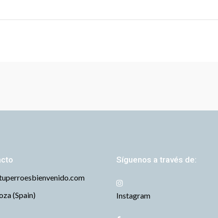
acto
Síguenos a través de:
tuperroesbienvenido.com
za (Spain)
Instagram