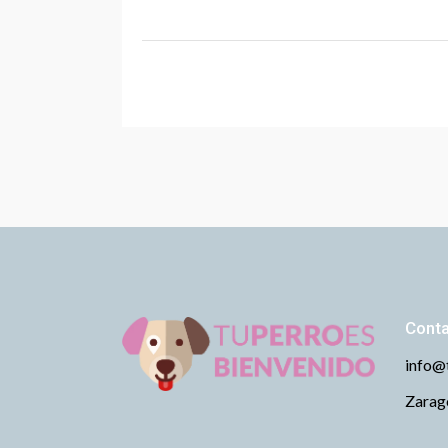
Cont
info@
Zarago