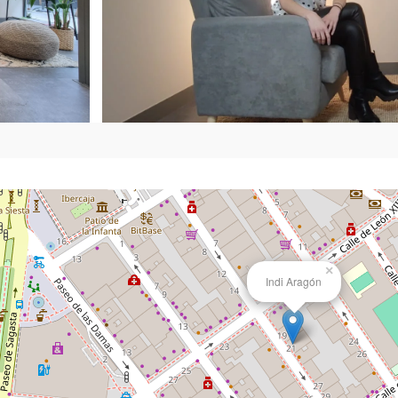
×
Indi Aragón