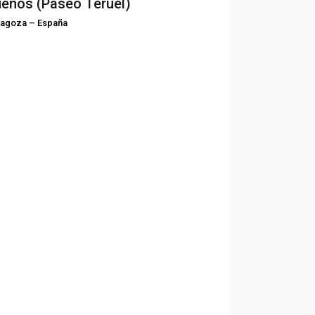
eños (Paseo Teruel)
ragoza
–
España