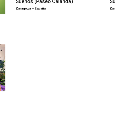
Su
Sueños (Paseo Calanda)
Za
Zaragoza
–
España