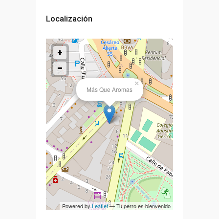
Localización
×
Más Que Aromas
Powered by
Leaflet
— Tu perro es bienvenido