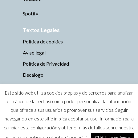
Spotify
Textos Legales
Política de cookies
Aviso legal
Política de Privacidad
Decálogo
Este sitio web utiliza cookies propias y de terceros para analizar
el tráfico de la red, así como poder personalizar la información
que ofrece a sus usuarios o promover sus servicios. Seguir
Todos los derechos reservados © 2019 Tu
navegando en este sitio implica aceptar su uso. Información para
perro es bienvenido · Zaragoza
cambiar esta configuración y obtener más detalles sobre nuestra
Marca Nacional nº 4004374 (Oficina Española de
política de cookies en el botón "leer más"
GUAU! Lo entiendo