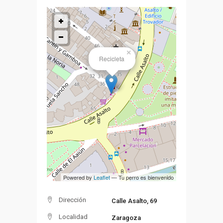
×
Recicleta
Powered by
Leaflet
— Tu perro es bienvenido
Dirección
Calle Asalto, 69
Localidad
Zaragoza