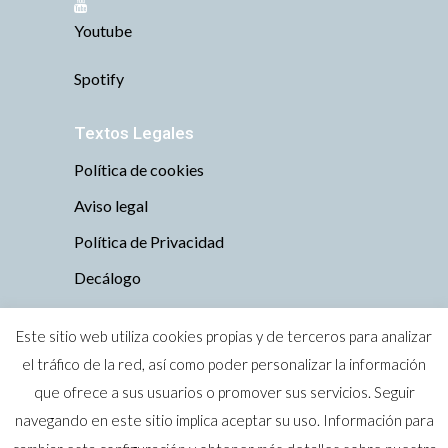
Youtube
Spotify
Textos Legales
Política de cookies
Aviso legal
Política de Privacidad
Decálogo
Este sitio web utiliza cookies propias y de terceros para analizar
el tráfico de la red, así como poder personalizar la información
que ofrece a sus usuarios o promover sus servicios. Seguir
Todos los derechos reservados © 2019 Tu
navegando en este sitio implica aceptar su uso. Información para
perro es bienvenido · Zaragoza