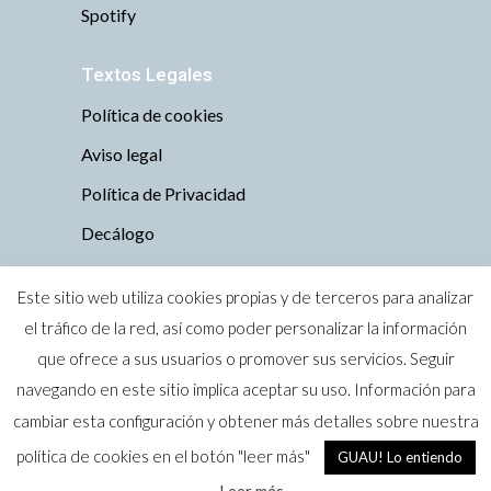
Spotify
Textos Legales
Política de cookies
Aviso legal
Política de Privacidad
Decálogo
Este sitio web utiliza cookies propias y de terceros para analizar
el tráfico de la red, así como poder personalizar la información
que ofrece a sus usuarios o promover sus servicios. Seguir
Todos los derechos reservados © 2019 Tu
navegando en este sitio implica aceptar su uso. Información para
perro es bienvenido · Zaragoza
cambiar esta configuración y obtener más detalles sobre nuestra
Marca Nacional nº 4004374 (Oficina Española de
política de cookies en el botón "leer más"
GUAU! Lo entiendo
Patentes y Marcas)