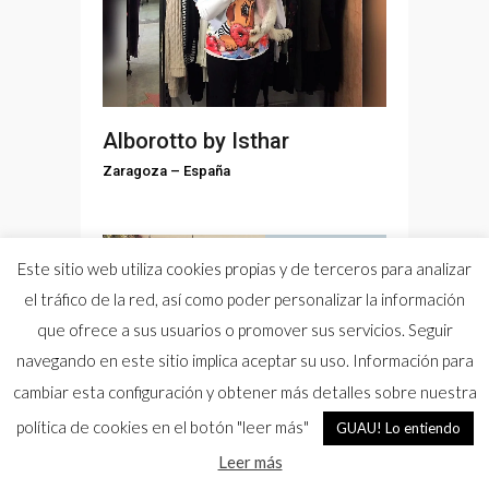
Alborotto by Isthar
Zaragoza
–
España
Interior y Exterior
Este sitio web utiliza cookies propias y de terceros para analizar
el tráfico de la red, así como poder personalizar la información
que ofrece a sus usuarios o promover sus servicios. Seguir
navegando en este sitio implica aceptar su uso. Información para
cambiar esta configuración y obtener más detalles sobre nuestra
política de cookies en el botón "leer más"
GUAU! Lo entiendo
Quinta San Cayetano
Leer más
Ávila
–
España