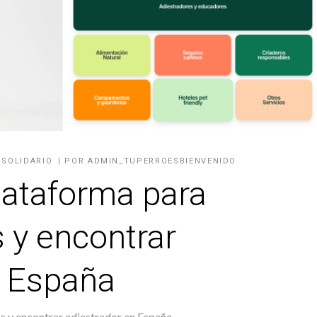
,
SOLIDARIO
POR
ADMIN_TUPERROESBIENVENIDO
lataforma para
 y encontrar
n España
s y encontrar adiestrador en España