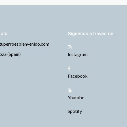
acto
Síguenos a través de:
tuperroesbienvenido.com
za (Spain)
Instagram
Facebook
Youtube
Spotify