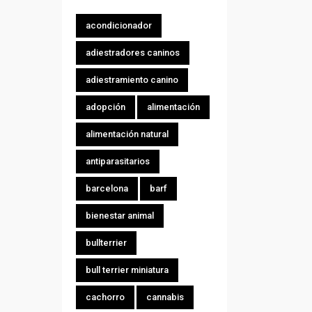
acondicionador
adiestradores caninos
adiestramiento canino
adopción
alimentación
alimentación natural
antiparasitarios
barcelona
barf
bienestar animal
bullterrier
bull terrier miniatura
cachorro
cannabis