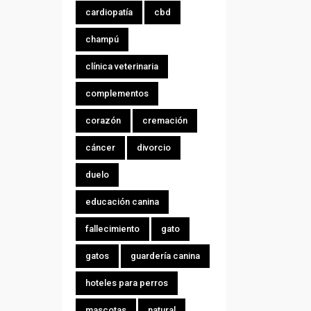
cardiopatía
cbd
champú
clínica veterinaria
complementos
corazón
cremación
cáncer
divorcio
duelo
educación canina
fallecimiento
gato
gatos
guardería canina
hoteles para perros
mascotas
natural