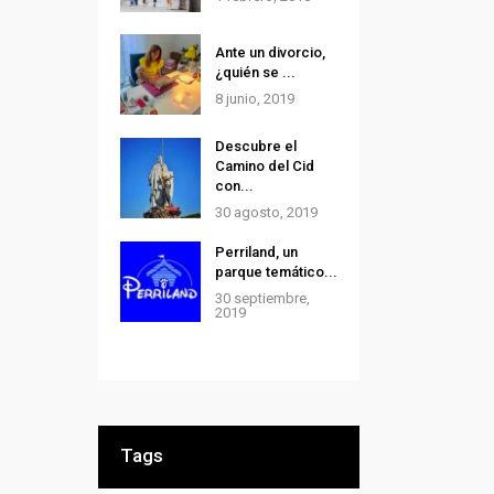
Ante un divorcio,
¿quién se ...
8 junio, 2019
Descubre el
Camino del Cid
con...
30 agosto, 2019
Perriland, un
parque temático...
30 septiembre,
2019
Tags