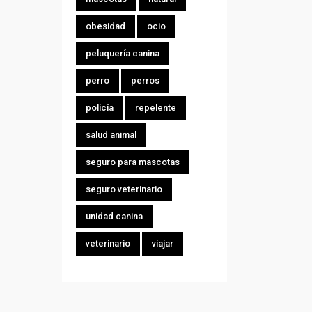
obesidad
ocio
peluquería canina
perro
perros
policía
repelente
salud animal
seguro para mascotas
seguro veterinario
unidad canina
veterinario
viajar