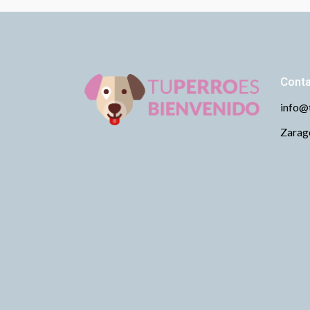
Cont
info@
Zarago