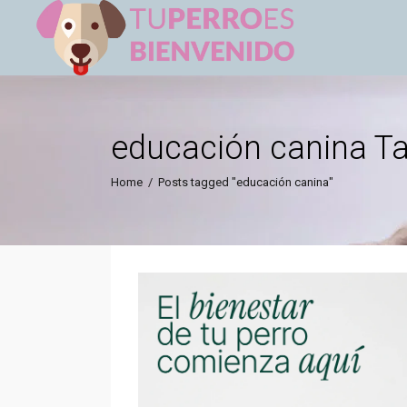
educación canina T
Home
/
Posts tagged "educación canina"