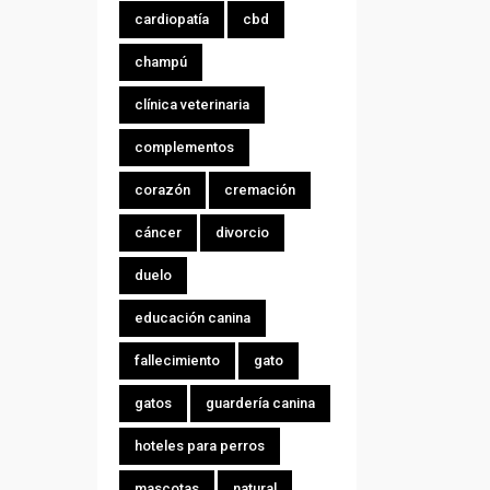
cardiopatía
cbd
champú
clínica veterinaria
complementos
corazón
cremación
cáncer
divorcio
duelo
educación canina
fallecimiento
gato
gatos
guardería canina
hoteles para perros
mascotas
natural