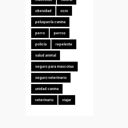
obesidad
ocio
peluquería canina
perro
perros
policía
repelente
salud animal
seguro para mascotas
seguro veterinario
unidad canina
veterinario
viajar