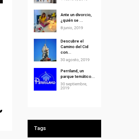
Ante un divorcio,
¿quién se ...
8 junio, 2019
Descubre el
Camino del Cid
con...
30 agosto, 2019
Perriland, un
parque temático...
30 septiembre,
2019
Tags