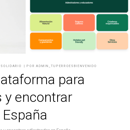
,
SOLIDARIO
POR
ADMIN_TUPERROESBIENVENIDO
lataforma para
 y encontrar
n España
s y encontrar adiestrador en España