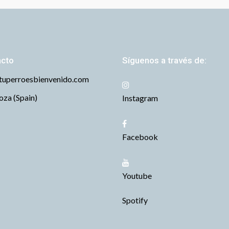
acto
Síguenos a través de:
tuperroesbienvenido.com
za (Spain)
Instagram
Facebook
Youtube
Spotify