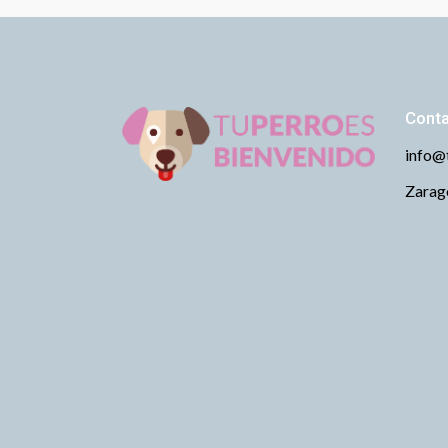
Cont
info@
Zarago