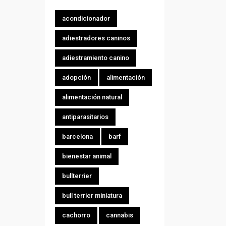
acondicionador
adiestradores caninos
adiestramiento canino
adopción
alimentación
alimentación natural
antiparasitarios
barcelona
barf
bienestar animal
bullterrier
bull terrier miniatura
cachorro
cannabis