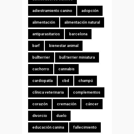
adiestramiento canino
adopción
alimentación
alimentación natural
antiparasitarios
barcelona
barf
bienestar animal
bullterrier
bull terrier miniatura
cachorro
cannabis
cardiopatía
cbd
champú
clínica veterinaria
complementos
corazón
cremación
cáncer
divorcio
duelo
educación canina
fallecimiento