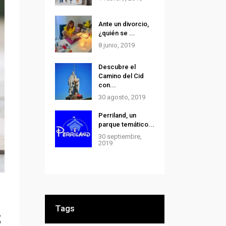
Ante un divorcio,
¿quién se ...
8 junio, 2019
Descubre el
Camino del Cid
con...
30 agosto, 2019
Perriland, un
parque temático...
30 septiembre,
2019
s
Tags