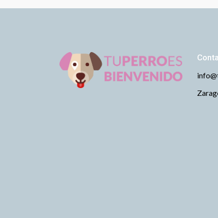
Cont
info@
Zarago