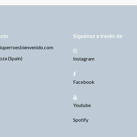
acto
Síguenos a través de:
tuperroesbienvenido.com
za (Spain)
Instagram
Facebook
Youtube
Spotify