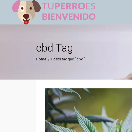
cbd Tag
Home
/
Posts tagged "cbd"