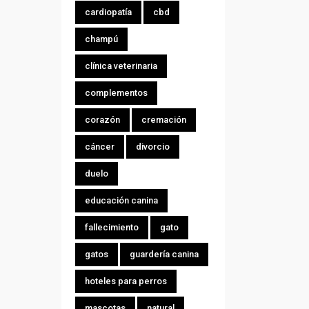
cardiopatía
cbd
champú
clínica veterinaria
complementos
corazón
cremación
cáncer
divorcio
duelo
educación canina
fallecimiento
gato
gatos
guardería canina
hoteles para perros
mascotas
natural