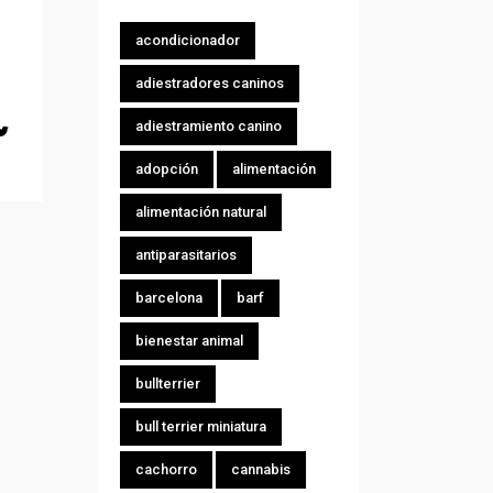
acondicionador
adiestradores caninos
adiestramiento canino
adopción
alimentación
alimentación natural
antiparasitarios
barcelona
barf
bienestar animal
bullterrier
bull terrier miniatura
cachorro
cannabis