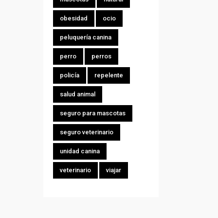
obesidad
ocio
peluquería canina
perro
perros
policía
repelente
salud animal
seguro para mascotas
seguro veterinario
unidad canina
veterinario
viajar