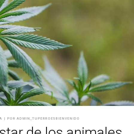
A
POR
ADMIN_TUPERROESBIENVENIDO
star de los animales