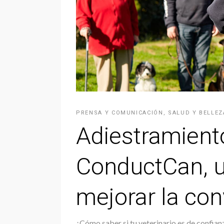
PRENSA Y COMUNICACIÓN
,
SALUD Y BELLEZ
Adiestramient
ConductCan, u
mejorar la con
¿Cómo saber si tu veterinario es de confian