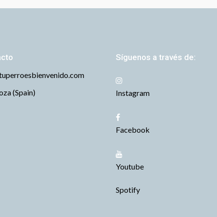
acto
Síguenos a través de:
tuperroesbienvenido.com
za (Spain)
Instagram
Facebook
Youtube
Spotify