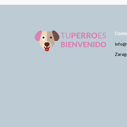
Cont
info@
Zarago