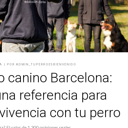
A
POR
ADMIN_TUPERROESBIENVENIDO
o canino Barcelona:
na referencia para
vivencia con tu perro
za? El valor de 1.300 opiniones reales