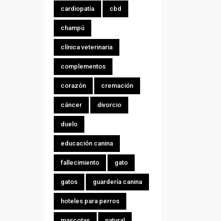
cardiopatía
cbd
champú
clínica veterinaria
complementos
corazón
cremación
cáncer
divorcio
duelo
educación canina
fallecimiento
gato
gatos
guardería canina
hoteles para perros
mascotas
natural