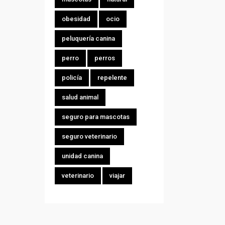
obesidad
ocio
peluquería canina
perro
perros
policía
repelente
salud animal
seguro para mascotas
seguro veterinario
unidad canina
veterinario
viajar