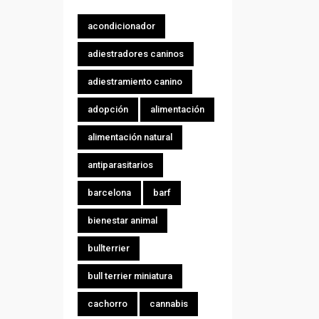
acondicionador
adiestradores caninos
adiestramiento canino
adopción
alimentación
alimentación natural
antiparasitarios
barcelona
barf
bienestar animal
bullterrier
bull terrier miniatura
cachorro
cannabis