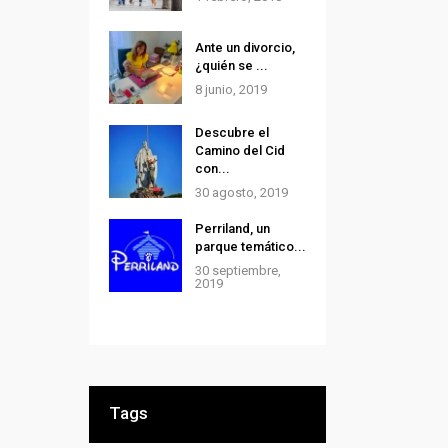
Ante un divorcio,
¿quién se ...
8 junio, 2019
Descubre el
Camino del Cid
con...
30 agosto, 2019
Perriland, un
parque temático...
30 septiembre,
2019
Tags