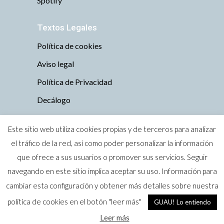
Spotify
Textos Legales
Política de cookies
Aviso legal
Política de Privacidad
Decálogo
Este sitio web utiliza cookies propias y de terceros para analizar
el tráfico de la red, así como poder personalizar la información
que ofrece a sus usuarios o promover sus servicios. Seguir
Todos los derechos reservados © 2019 Tu
navegando en este sitio implica aceptar su uso. Información para
perro es bienvenido · Zaragoza
cambiar esta configuración y obtener más detalles sobre nuestra
Marca Nacional nº 4004374 (Oficina Española de
política de cookies en el botón "leer más"
GUAU! Lo entiendo
Patentes y Marcas)
Leer más