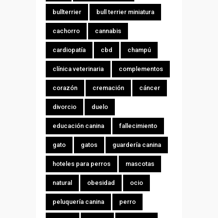
bullterrier
bull terrier miniatura
cachorro
cannabis
cardiopatía
cbd
champú
clínica veterinaria
complementos
corazón
cremación
cáncer
divorcio
duelo
educación canina
fallecimiento
gato
gatos
guardería canina
hoteles para perros
mascotas
natural
obesidad
ocio
peluquería canina
perro