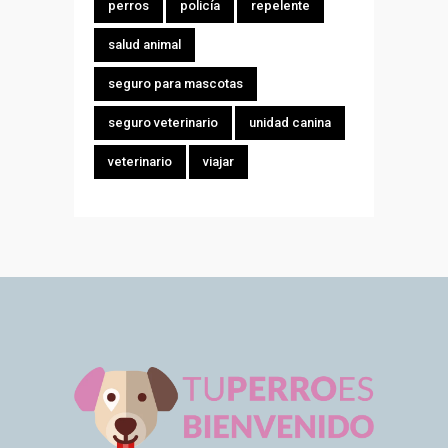
perros
policía
repelente
salud animal
seguro para mascotas
seguro veterinario
unidad canina
veterinario
viajar