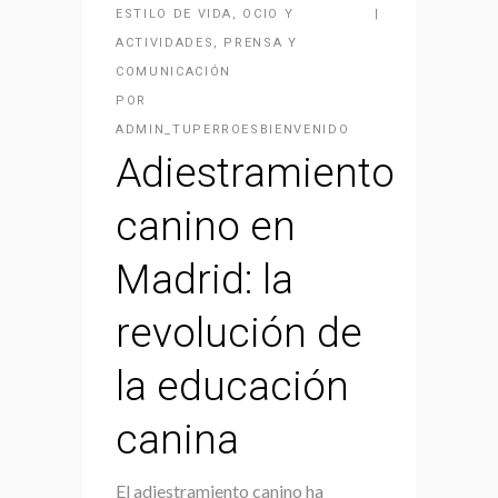
ESTILO DE VIDA
,
OCIO Y
ACTIVIDADES
,
PRENSA Y
COMUNICACIÓN
POR
ADMIN_TUPERROESBIENVENIDO
Adiestramiento
canino en
Madrid: la
revolución de
la educación
canina
El adiestramiento canino ha