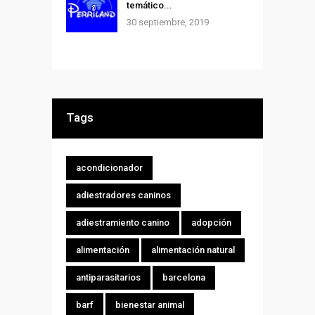
temático...
30 septiembre, 2019
Tags
acondicionador
adiestradores caninos
adiestramiento canino
adopción
alimentación
alimentación natural
antiparasitarios
barcelona
barf
bienestar animal