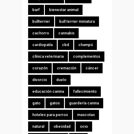
barf
bienestar animal
bullterrier
bull terrier miniatura
cachorro
cannabis
cardiopatía
cbd
champú
clínica veterinaria
complementos
corazón
cremación
cáncer
divorcio
duelo
educación canina
fallecimiento
gato
gatos
guardería canina
hoteles para perros
mascotas
natural
obesidad
ocio