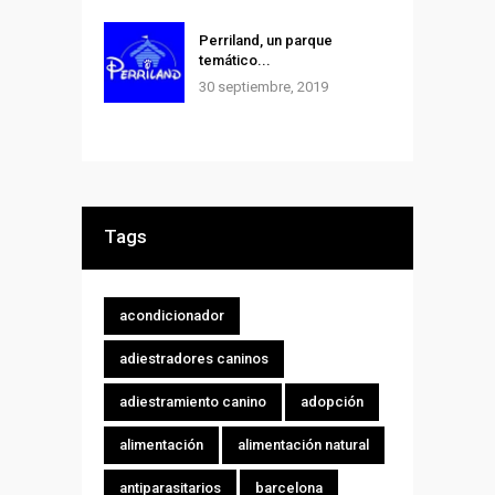
Perriland, un parque
temático...
30 septiembre, 2019
Tags
acondicionador
adiestradores caninos
adiestramiento canino
adopción
alimentación
alimentación natural
antiparasitarios
barcelona