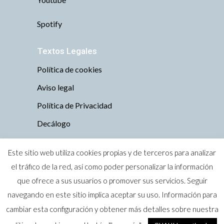
Spotify
Textos Legales
Política de cookies
Aviso legal
Política de Privacidad
Decálogo
Este sitio web utiliza cookies propias y de terceros para analizar
el tráfico de la red, así como poder personalizar la información
que ofrece a sus usuarios o promover sus servicios. Seguir
Todos los derechos reservados © 2019 Tu
navegando en este sitio implica aceptar su uso. Información para
perro es bienvenido · Zaragoza
cambiar esta configuración y obtener más detalles sobre nuestra