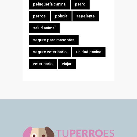
peluquería canina
perro
perros
policía
repelente
salud animal
seguro para mascotas
seguro veterinario
unidad canina
veterinario
viajar