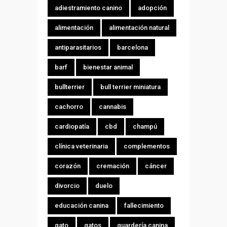
adiestramiento canino
adopción
alimentación
alimentación natural
antiparasitarios
barcelona
barf
bienestar animal
bullterrier
bull terrier miniatura
cachorro
cannabis
cardiopatía
cbd
champú
clínica veterinaria
complementos
corazón
cremación
cáncer
divorcio
duelo
educación canina
fallecimiento
gato
gatos
guardería canina