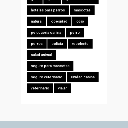
hoteles para perros
mascotas
natural
obesidad
ocio
peluquería canina
perro
perros
policía
repelente
salud animal
seguro para mascotas
seguro veterinario
unidad canina
veterinario
viajar